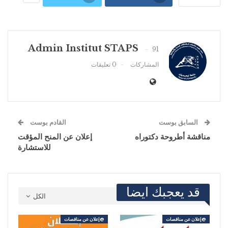
Admin Institut STAPS
91
المشاركات
0 تعليقات
السابق بوست
القادم بوست
مناقشة أطروحة دكتوراه
إعلان عن المنح المؤقت
للاستشارة
قد يعجبك ايضا
الكل
@إعلان عن مناقصات
@إعلان عن مناقصات