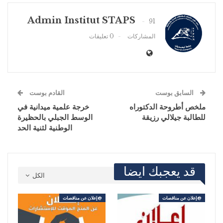
Admin Institut STAPS
91
المشاركات
0 تعليقات
السابق بوست
القادم بوست
ملخص أطروحة الدكتوراه
خرجة علمية ميدانية في
للطالبة جيلالي رزيقة
الوسط الجبلي بالحظيرة
الوطنية لثنية الحد
قد يعجبك ايضا
الكل
@إعلان عن مناقصات
@إعلان عن مناقصات