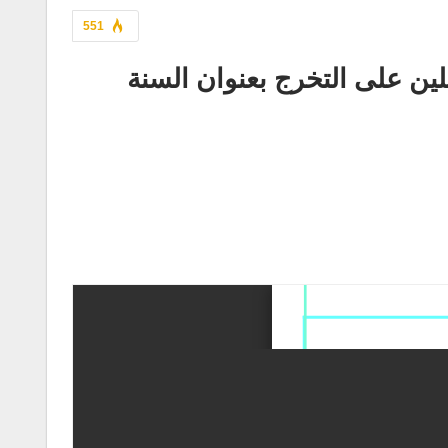
551
مشاريع مؤسسة ناشئة القرارا 1275 المقبلين على التخرج بعنوان السنة