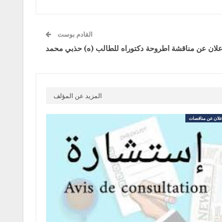
القادم بوست
علان عن مناقشة اطروحة دكتوراه للطالب (ه) حذبي محمد
المزيد عن المؤلف
لان عن مناقصات