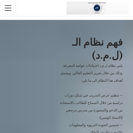
الصفحة الرئيسية
فهم نظام ل.م.د LMD
فهم نظام الـ
(ل.م.د)
يلبي نظام ل م د احتياجات عولمة المعرفة
وذلك من خلال تعزيز التعليم العالي. ويشمل
أهداف هذا النظام الى ما يلي:
– تنظيم عرض التدريب في شكل دورات
دراسية من خلال السماح للطالب بالاستفادة
من الدعم والمشورة من مدرس مرجعي
(الاستاذ الوصي).
– تحسين الجودة التربوية والمعلومات
والتوجيه والدعم للطالب.