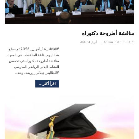
مناقشة أطروحة دكتوراه
Admin Institut STAPS
أبريل 14, 2026
#الثلاثاء_14_أفريل_2026 تم صباح
هذا اليوم بقاعة المناقشات في المعهد،
مناقشة أطروحة دكتوراه في تخصص
النشاط البدني الرياضي المدرسي
#للطالبة_جيلالي_رزيقة، وبعد…
اقرأ أكثر...