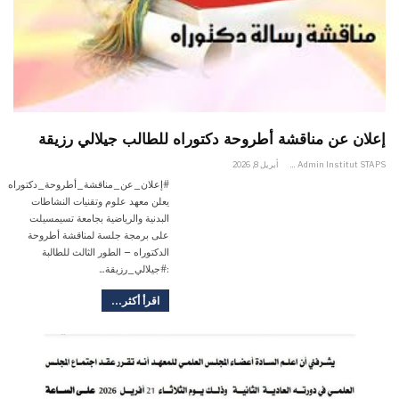
إعلان عن مناقشة أطروحة دكتوراه للطالب جيلالي رزيقة
Admin Institut STAPS
أبريل 8, 2026
#إعلان_عن_مناقشة_أطروحة_دكتوراه
يعلن معهد علوم وتقنيات النشاطات
البدنية والرياضية بجامعة تسيمسيلت
على برمجة جلسة لمناقشة أطروحة
الدكتوراه – الطور الثالث للطالبة
:#جيلالي_رزيقة…
اقرأ أكثر...