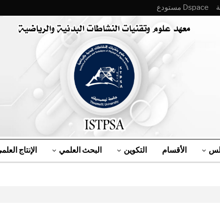
Dspace مستودع
لس
الأقسام
التكوين
البحث العلمي
الإنتاج العلم