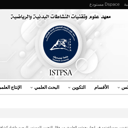
Dspace مستودع
لس
الأقسام
التكوين
البحث العلمي
الإنتاج العلم
ستفيدين ومساعدتهم في انجاز بحوثهم العلمية، من خلال التحيين المستمر للرصيد وإعداد كش