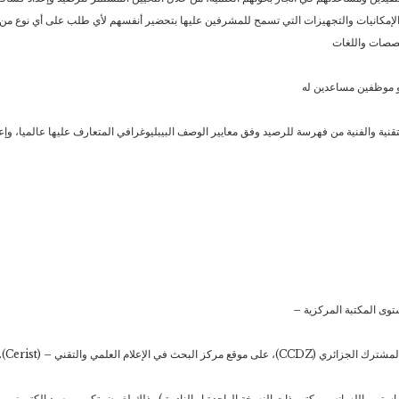
 الإمكانيات والتجهيزات التي تسمح للمشرفين عليها بتحضير أنفسهم لأي طلب على أي نوع من 
خصصات واللغات
 موظفين مساعدين له
لام العلمي والتقني – (Cerist).
استر –اللسانس –كتب ذات النسخة الواحدة او النادرة ) وذلك لغرض تكوين رصيد الكتروني بهدف