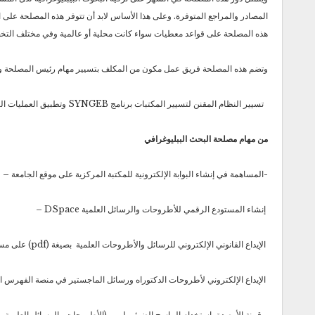
المصادر والمراجع المتوفرة. وعلى هذا الأساس لابد أن تتوفر هذه المصلحة على
هذه المصلحة على قواعد معطيات سواء كانت محلية أو عالمية وفي مختلف الت
وتضم هذه المصلحة فريق عمل مكون من المكلف بتسيير مهام رئيس المصلحة و
تسيير النظام المقنن لتسيير المكتبات برنامج SYNGEB وتطبيق العمليات التقنية والفنية من فهرسة للرصيد وفق معايير الوصف البيبليوغرافي المتعارف عليها عالميا، وإعداد كشافات وأدلة البحث
من مهام مصلحة البحث الببليوغرافي
-المساهمة في إنشاء البوابة الإلكترونية للمكتبة المركزية على موقع الجامعة –
إنشاء المستودع الرقمي للأطروحات والرسائل العلمية DSpace –
الإيداع القانوني الإلكتروني للرسائل والأطروحات العلمية بصيغة (pdf) على مستوى المكتبة المركزية –
الإيداع الإلكتروني لأطروحات الدكتوراه ورسائل الماجستير في منصة الفهرس المشترك الجزائري (CCDZ)، على موقع مركز البحث في الإع
رقمنة الأرصدة باستخدام الماسح الضوئي لـــــ (الأطروحات والرسائل العلمية م