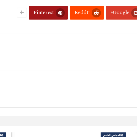
Pinterest
ReddIt
Google+
@المجلس العلمي
@ال