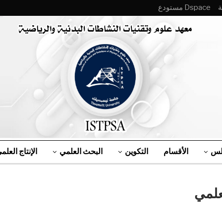
Dspace مستودع
لس
الأقسام
التكوين
البحث العلمي
الإنتاج العلم
علمي