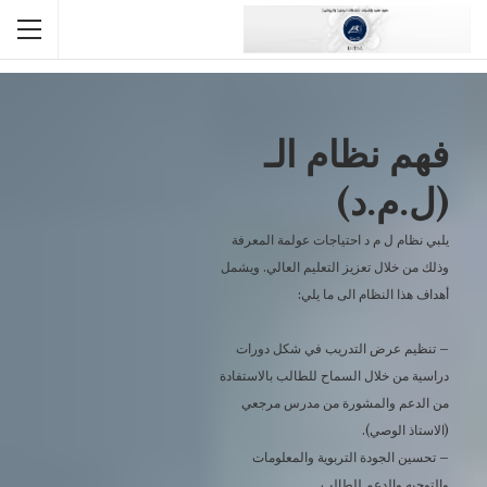
الصفحة الرئيسية
فهم نظام ل.م.د LMD
فهم نظام الـ
(ل.م.د)
يلبي نظام ل م د احتياجات عولمة المعرفة
وذلك من خلال تعزيز التعليم العالي. ويشمل
أهداف هذا النظام الى ما يلي:
– تنظيم عرض التدريب في شكل دورات
دراسية من خلال السماح للطالب بالاستفادة
من الدعم والمشورة من مدرس مرجعي
(الاستاذ الوصي).
– تحسين الجودة التربوية والمعلومات
والتوجيه والدعم للطالب.