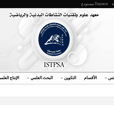
Dspace مستودع
لس
الأقسام
التكوين
البحث العلمي
الإنتاج العلم