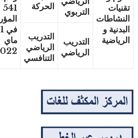
الرياضي
الحركة
تقنيات
541
التربوي
النشاطات
المؤر
البدنية و
في 
التدريب
الرياضية
ماي
التدريب
الرياضي
2022
الرياضي
التنافسي